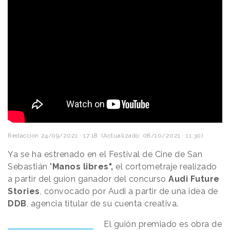
Redacción
24/09/2021 · 17:18
(Actualizado: 08/10/2021 · 11:30)
Ya se ha estrenado en el Festival de Cine de San
Sebastián "
Manos libres",
el cortometraje realizado
a partir del guion ganador del concurso
Audi Future
Stories
, convocado por Audi a partir de una idea de
DDB
, agencia titular de su cuenta creativa.
El guión premiado es obra de