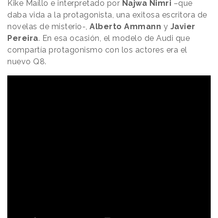
Kike Maíllo e interpretado por
Najwa Nimri
–que
daba vida a la protagonista, una exitosa escritora de
novelas de misterio-,
Alberto
Ammann
y
Javier
Pereira
. En esa ocasión, el modelo de Audi que
compartía protagonismo con los actores era el
nuevo Q8.