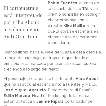
Pablo Fuentes
, alumno de
El cortometraje
la escuela de cine
TAI
, y su
está interpretado
premio consistía en codirigir
el cortometraje con el
por Hiba Abouk
director
Kike Maíllo
, y en
al volante de un
que la obra se estrenara en
Audi Q4 e-tron
el transcurso del certamen
donostiarra.
"Manos libres" narra el viaje de vuelta a casa desde el
trabajo de una mujer, un trayecto que desde el
principio está marcado por la una tensicón que va
creciendo a lo largo del relato.
El personaje protagonista la interpreta
Hiba Abouk
,
que ha asistido al estreno junto a Fuentes y Maíllo,
José Miguel Aparicio
, Director de Audi España;
Edith Marzoa
, Head of Marketing de la marca
automovilística y
Jaume Ripoll
, cofundador de