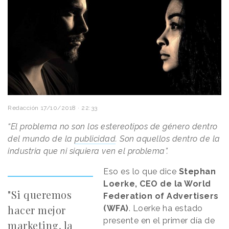
Redacción
17/10/2018 · 22:33
“El problema no son los estereotipos de género dentro
del mundo de la
publicidad
. Son aquellos dentro de la
industria que ni siquiera ven el problema”.
Eso es lo que dice
Stephan
Loerke, CEO de la World
"Si queremos
Federation of Advertisers
hacer mejor
(WFA)
. Loerke ha estado
presente en el primer día de
marketing, la