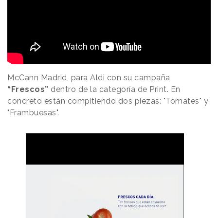
McCann Madrid, para Aldi con su campaña
“Frescos”
dentro de la categoría de Print. En
concreto están compitiendo dos piezas: "Tomates" y
"Frambuesas".