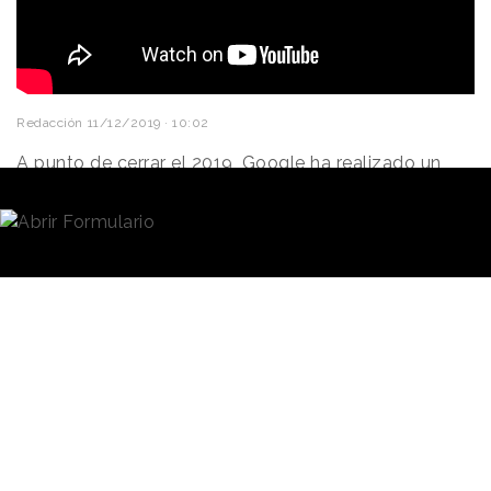
Redacción
11/12/2019 · 10:02
A punto de cerrar el 2019,
Google
ha realizado un
ranking de los términos más buscados este
año
. Las tendencias detectadas muestran aquellas
personas, temas, eventos y deportistas, entre otros,
que han llamado la atención de todo el mundo este
año. En el caso de
España
, se reflejan los principales
temas de actualidad:
“elecciones generales”
o
“elecciones municipales”
se suman a otros asuntos
que nos interesaron a los españoles como
“listeriosis”
, el incendio de
Notre Dame
o los 20 años
de la caída del
Muro de Berlín
y por los cuales
recurrimos a Google en busca de más información.