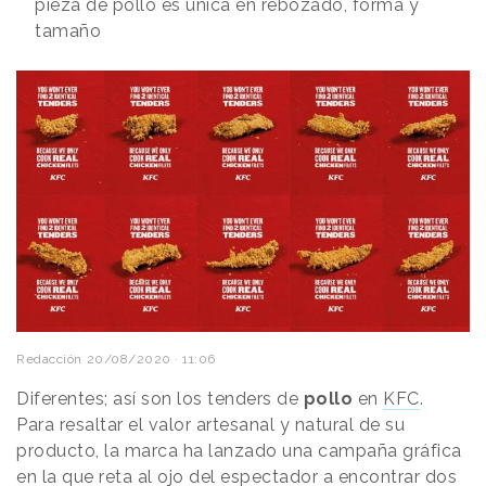
pieza de pollo es única en rebozado, forma y
tamaño
Redacción
20/08/2020 · 11:06
Diferentes; así son los tenders de
pollo
en
KFC
.
Para resaltar el valor artesanal y natural de su
producto, la marca ha lanzado una campaña gráfica
en la que reta al ojo del espectador a encontrar dos