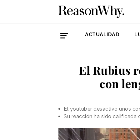
ACTUALIDAD
L
El Rubius r
con len
El youtuber desactivó unos com
Su reacción ha sido calificada