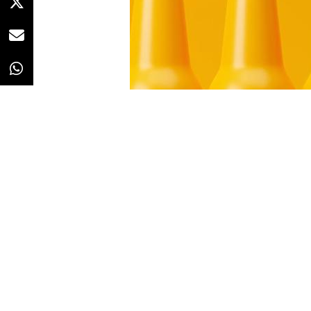
Redacción
23/10/2023 · 07:50
La imagen muestra a un hombre a
plástico que contiene
un líquid
presentador y, cómo denominarlo
Butle
r
, y no deja dudas acerca d
botella de pis!”.
Butler está en las cercanías de 
recorriendo la vía que conduce a 
similares con el mismo contenido