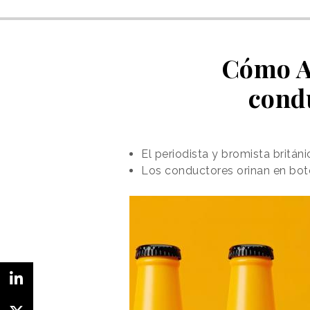
Cómo Am
cond
El periodista y bromista britá
Los conductores orinan en bote