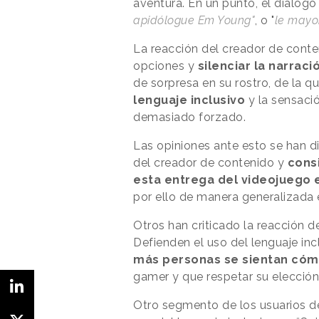
aventura. En un punto, el diálog
apidólogue Em Young"
, o "
le mayo
La reacción del creador de conten
opciones y
silenciar la narrac
de sorpresa en su rostro, de la qu
lenguaje inclusivo
y la sensaci
demasiado forzado.
Las opiniones ante esto se han d
del creador de contenido y
consi
esta entrega del videojuego 
por ello de manera generalizada
Otros han criticado la reacción de
Defienden el uso del lenguaje in
más personas se sientan cóm
gamer y que respetar su elecció
Otro segmento de los usuarios de