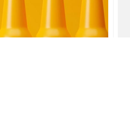
l borde una carretera sujetando una botella de
o de tono amarillento
. El tipo es el periodista,
,
bromista online a gran escala Oobah
el contenido del recipiente cuando dice “¡Es una
un centro logístico de Amazon en Los Ángeles y
las instalaciones encuentra otras botellas
.