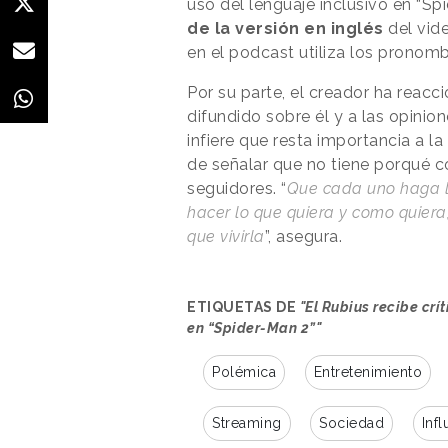
uso del lenguaje inclusivo en “S
de la versión en inglés
del vide
en el podcast utiliza los prono
Por su parte, el creador ha reac
difundido sobre él y a las opinio
infiere que resta importancia a la
de señalar que no tiene porqué c
seguidores. “
Que cada uno haga lo
hacer lo que quiera y como quier
que vivirla
”, asegura.
ETIQUETAS DE
"El Rubius recibe crí
en “Spider-Man 2”"
Polémica
Entretenimiento
Streaming
Sociedad
Inf