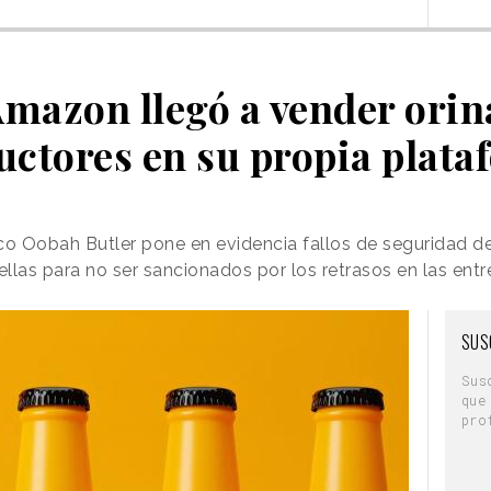
azon llegó a vender orin
uctores en su propia plata
nico Oobah Butler pone en evidencia fallos de seguridad
llas para no ser sancionados por los retrasos en las ent
SUS
Sus
que
pro