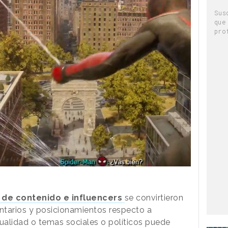
Sus
que
pro
de contenido e influencers
se convirtieron
entarios y posicionamientos respecto a
ualidad o temas sociales o políticos puede