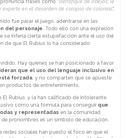
o pronuncia frases como "
científique de abejas; le
r experte en el desorden de colapso de colonias
".
ido fue parar el juego, adentrarse en las
ión del personaje
. Todo ello con una expresión
e se infería cierta estupefacción ante el uso del
ón de que El Rubius lo ha considerado
ividido. Hay quienes se han posicionado a favor
deran que el uso del lenguaje inclusivo en
está forzada
, y no comparten que se apueste
 en productos de entretenimiento.
 El Rubius, y la han calificado de intolerante.
clusivo como una fórmula para conseguir
que
odas y representadas
en la comunidad
n de pronombres es un símbolo de educación.
 redes sociales han puesto el foco en que el