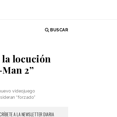
BUSCAR
 la locución
r-Man 2”
 nuevo videojuego
nsideran “forzado”
CRÍBETE A LA NEWSLETTER DIARIA