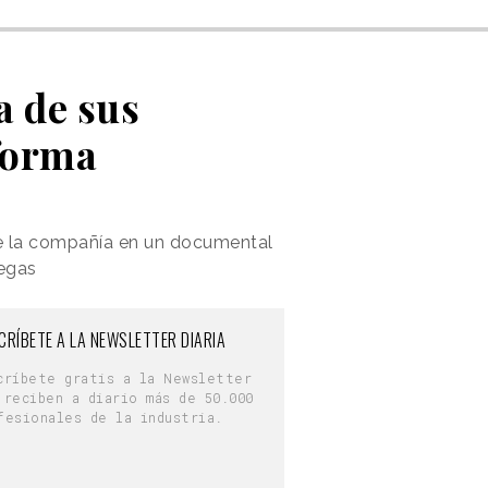
a de sus
forma
 de la compañía en un documental
regas
CRÍBETE A LA NEWSLETTER DIARIA
críbete gratis a la Newsletter
 reciben a diario más de 50.000
fesionales de la industria.