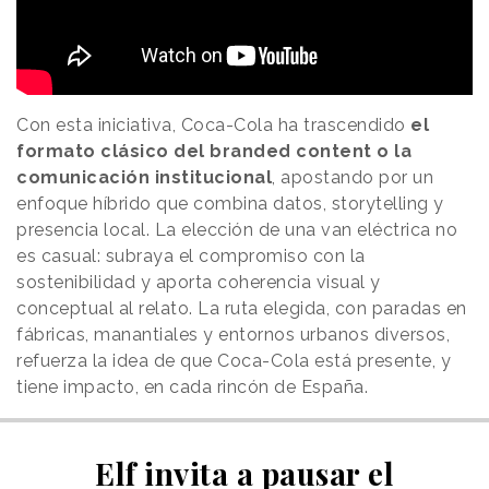
Con esta iniciativa, Coca-Cola ha trascendido
el
formato clásico del branded content o la
comunicación institucional
, apostando por un
enfoque híbrido que combina datos, storytelling y
presencia local. La elección de una van eléctrica no
es casual: subraya el compromiso con la
sostenibilidad y aporta coherencia visual y
conceptual al relato. La ruta elegida, con paradas en
fábricas, manantiales y entornos urbanos diversos,
refuerza la idea de que Coca-Cola está presente, y
tiene impacto, en cada rincón de España.
Elf invita a pausar el