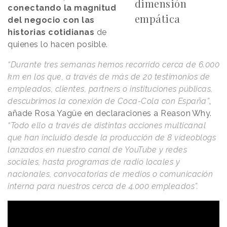
dimensión
conectando la magnitud
empática
del negocio con las
historias cotidianas
de
quienes lo hacen posible.
“Durante tres semanas hemos recorrido cerca de 6.000
km en los que, a través de más de 20 testimonios de
empleados, clientes, partners o instituciones públicas,
descubrimos la conexión de Coca-Cola con España”
,
añade Rosa Yagüe en declaraciones a
Reason
.
Why
.
“Todo ello a través de distintas acciones multicanal
que han incluido desde la producción de 8 vídeoblogs
lanzados en nuestro canal de YouTube y redes
sociales, hasta programas de radio locales y
nacionales, convocatorias de medios o comunicación
interna para nuestros cerca de 4.000 empleados”.