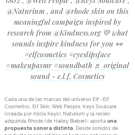
@Naturium , and @rhode skin on this
meaningful campaign inspired by
research from @Kindness.org 💛 what
sounds inspire kindness for you 👀
#elfcosmetics
#eyeslipsface
#makeupasmr
#soundbath
♬ original
sound - e.l.f. Cosmetics
Cada una de las marcas del universo Elf -Elf
Cosmetics, Elf Skin, Well People, Keys Soulcare
(creada por Alicia Keys), Naturium y la recién
adquirida Rhode (de Hailey Bieber)- aporta
una
propuesta sonora distinta
. Desde sonidos de