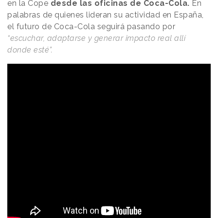
en la Cope
desde las oficinas de Coca-Cola.
En
palabras de quienes lideran su actividad en España,
el futuro de Coca-Cola seguirá pasando por
“escuchar, adaptarse y generar impacto real allí
donde esté”.