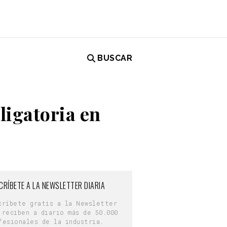
BUSCAR
ligatoria en
CRÍBETE A LA NEWSLETTER DIARIA
críbete gratis a la Newsletter
 reciben a diario más de 50.000
fesionales de la industria.