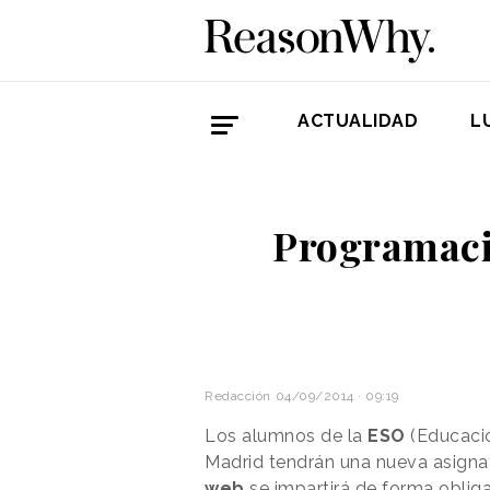
ACTUALIDAD
L
Programació
Redacción
04/09/2014 · 09:19
Los alumnos de la
ESO
(Educació
Madrid tendrán una nueva asignat
web
se impartirá de forma oblig