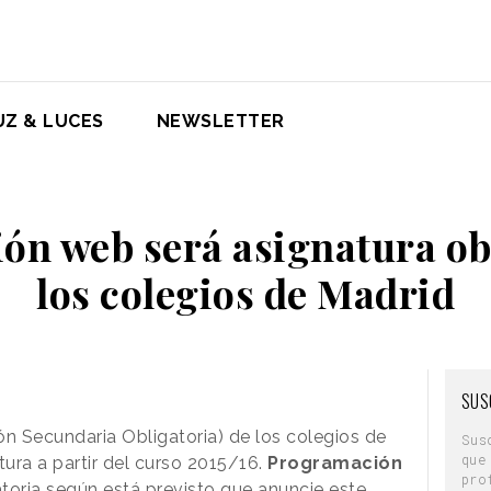
UZ & LUCES
NEWSLETTER
n web será asignatura ob
los colegios de Madrid
SUS
n Secundaria Obligatoria) de los colegios de
Sus
que
ura a partir del curso 2015/16.
Programación
pro
atoria según está previsto que anuncie este