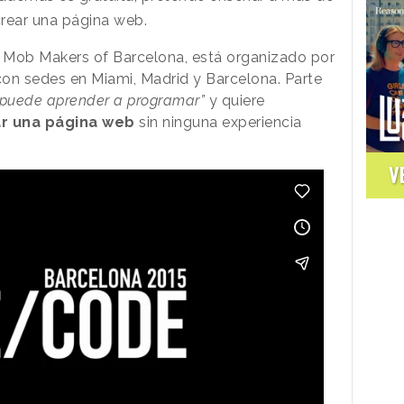
crear una página web.
n Mob Makers of Barcelona, está organizado por
con sedes en Miami, Madrid y Barcelona. Parte
 puede aprender a programar”
y quiere
r una página web
sin ninguna experiencia
V