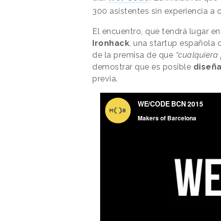
300 asistentes sin experiencia a 
El encuentro, que tendrá lugar e
Ironhack
, una startup española 
de la premisa de que
“cualquiera
demostrar que es posible
diseña
previa.