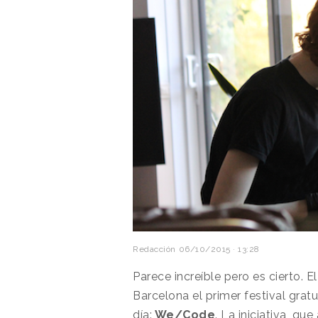
Redacción
06/10/2015 · 13:28
Parece increíble pero es cierto. 
Barcelona el primer festival grat
día:
We/Code
. La iniciativa, q