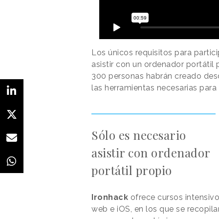
Los únicos requisitos para partic
asistir con un ordenador portátil 
300 personas habrán creado desde
las herramientas necesarias para
Sólo es necesario
asistir con ordenador
portátil propio
Ironhack
ofrece cursos intensiv
web e iOS, en los que se recopil