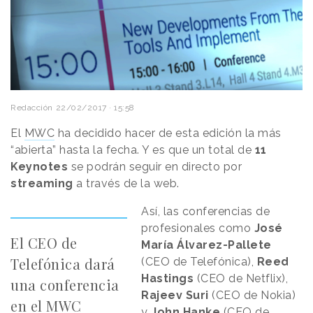
Redacción
22/02/2017 · 15:58
El
MWC
ha decidido hacer de esta edición la más
“abierta” hasta la fecha. Y es que un total de
11
Keynotes
se podrán seguir en directo por
streaming
a través de la web.
Así, las conferencias de
profesionales como
José
El CEO de
María Álvarez-Pallete
Telefónica dará
(CEO de Telefónica),
Reed
Hastings
(CEO de Netflix),
una conferencia
Rajeev Suri
(CEO de Nokia)
en el MWC
y
John Hanke
(CEO de