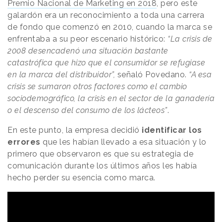
Premio Nacional de Marketing en 2018
, pero este
galardón era un reconocimiento a toda una carrera
de fondo que comenzó en 2010, cuando la marca se
enfrentaba a su peor escenario histórico:
“La crisis de
2008 desencadenó una situación bastante
catastrófica que hizo que el consumidor se refugiase
en la marca del distribuidor”,
señaló Povedano.
“A esa
crisis se sumaron otros factores como el cambio
sociodemográfico, la crisis en el sector de la ganadería
o el descenso del consumo de los lácteos”
.
En este punto, la empresa decidió
identificar los
errores
que les habían llevado a esa situación y lo
primero que observaron es que su estrategia de
comunicación durante los últimos años les había
hecho perder su esencia como marca.