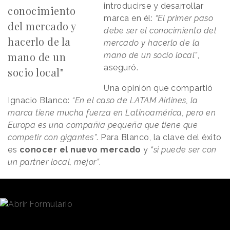
introducirse y desarrollar
conocimiento
marca en él:
“El primer paso
del mercado y
debe ser el conocimiento del
hacerlo de la
mercado y hacerlo de la
mano de un
mano de un socio local”
,
aseguró.
socio local"
Una opinión que compartió
Ignacio Blanco:
“En el caso de LATAM Airlines, la
marca tiene mucha fuerza en Latinoamérica, pero en
Europa es una compañía pequeña que tiene que
competir con gigantes”
. Para Blanco, la clave del éxito
es
conocer el nuevo mercado
y
“si puede ser con
un partner local, mejor”
.
Sobre el nuevo escenario que se plantea tras la
pandemia
, Abuchalja defendió que estamos
entrando en una nueva era en el que
“el marketing
tiene que estar dedicado a generar trabajo”
.