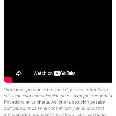
“Habíamos perdido esa esencia”
, y claro,
“afrontar la
crisis con esta comunicación no es lo mejor”
, reconocía
Povedano en la charla. Así que la solución pasaba
por
“pensar más en el consumidor y en el año 2013
nos empezamos a poner en su lado”
, con campañas