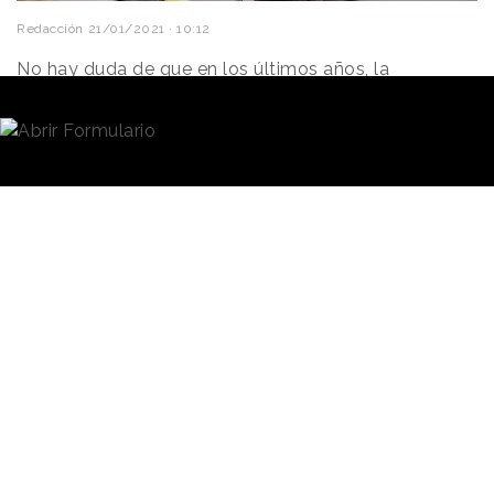
Redacción
21/01/2021 · 10:12
No hay duda de que en los últimos años, la
importancia de
compañías
que se dedican a la
compra, a la recogida y al envío de pedidos en
breves periodos de tiempo, ha ido en aumento.
Además, el
coronavirus
ha provocado que muchos
usuarios que antes no habían acudido a estas
plataformas, lo hayan hecho en los últimos meses.
En este contexto, Glovo
lleva unos meses ampliando
Glovo se ha
su cartera de servicios para
asociado con la
poder satisfacer una amplia
demanda en un momento en
plataforma
el que los consumidores
inmobiliaria
prefieren pedir a golpe de
suiza Stoneweg
clic que salir a realizar sus
compras a la calle. En