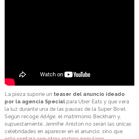
La pieza supone un
teaser del anuncio ideado
por la agencia Special
para Uber Eats y que verá
la luz durante una de las pausas de la Super Bowl.
Según recoge
AdAge
, el matrimonio Beckham y,
supuestamente, Jennifer Aniston no serán las únicas
celebridades en aparecer en el anuncio, sino que
este contará con otros rostros populares.