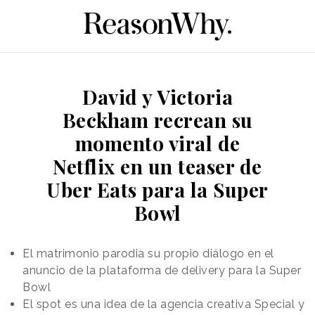
David y Victoria
Beckham recrean su
momento viral de
Netflix en un teaser de
Uber Eats para la Super
Bowl
El matrimonio parodia su propio diálogo en el
anuncio de la plataforma de delivery para la Super
Bowl
El spot es una idea de la agencia creativa Special y