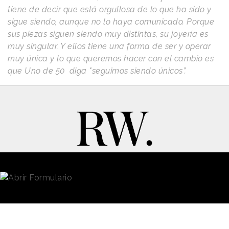
tiene de decir que está orgullosa de lo que ha sido y
sigue siendo, aunque no lo haya comunicado. Porque
sus piezas siguen siendo muy distintas, su joyería es
muy singular. Y ellos tiene una forma de ser y operar
muy única y lo que queremos hacer con el cambio es
que Uno de 50 diga "seguimos siendo únicos”.
New Business y Publicidad
Contacto