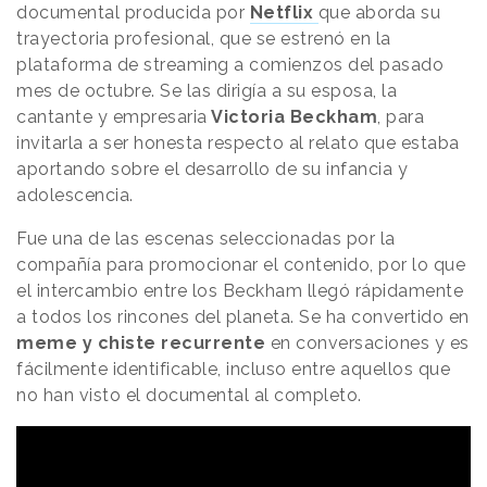
documental producida por
Netflix
que aborda su
trayectoria profesional, que se estrenó en la
plataforma de streaming a comienzos del pasado
mes de octubre. Se las dirigía a su esposa, la
cantante y empresaria
Victoria Beckham
, para
invitarla a ser honesta respecto al relato que estaba
aportando sobre el desarrollo de su infancia y
adolescencia.
Fue una de las escenas seleccionadas por la
compañía para promocionar el contenido, por lo que
el intercambio entre los Beckham llegó rápidamente
a todos los rincones del planeta. Se ha convertido en
meme y chiste recurrente
en conversaciones y es
fácilmente identificable, incluso entre aquellos que
no han visto el documental al completo.