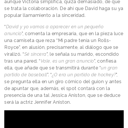
aunque Victoria simplifica, quizá demasiado, de que
se trata la colaboración. De ahí que David haga su ya
popular llamamiento a la sinceridad.
“
David y yo vamos a aparecer en un pequeño
anuncio
”, comenta la empresaria, que en la pieza luce
una camiseta que reza “Mi padre tenía un Rolls-
Royce”, en alusión, precisamente, al diálogo que se
viralizó. “
Sé sincera
”, le señala su marido, escondido
tras una pared. “
Vale, es un gran anuncio
”, confiesa
ella, que añade que se transmitirá durante “
un gran
partido de baseball
”. “
¿O era un partido de hockey?
",
se pregunta ella en un giro cómico del guion y antes
de apuntar que, además, el spot contará con la
presencia de una tal Jessica Aniston, que se deduce
será la actriz Jennifer Aniston.