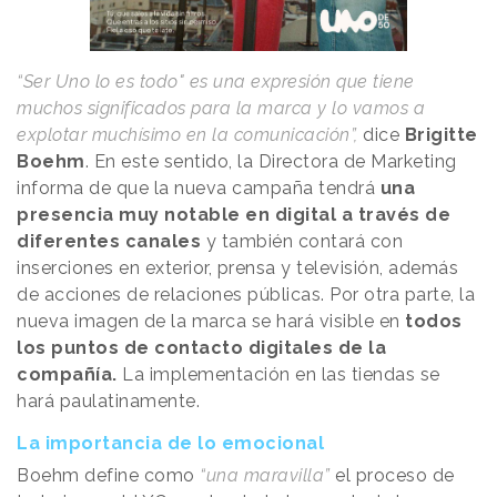
“Ser Uno lo es todo" es una expresión que tiene
muchos significados para la marca y lo vamos a
explotar muchísimo en la comunicación”,
dice
Brigitte
Boehm
. En este sentido, la Directora de Marketing
informa de que la nueva campaña tendrá
una
presencia muy notable en digital a través de
diferentes canales
y también contará con
inserciones en exterior, prensa y televisión, además
de acciones de relaciones públicas. Por otra parte, la
nueva imagen de la marca se hará visible en
todos
los puntos de contacto digitales de la
compañía.
La implementación en las tiendas se
hará paulatinamente.
La importancia de lo emocional
Boehm define como
“una maravilla”
el proceso de