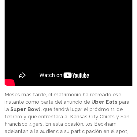
Meses más tarde, el matrimonio ha recreado ese
instante como parte del anuncio de
Uber
Eats
para
la
Super Bowl,
que tendrá lugar el próximo 11 de
febrero y que enfrentará a Kansas City Chiefs y San
Francisco 49ers. En esta ocasión, los Beckham
adelantan a la audiencia su participación en el spot,