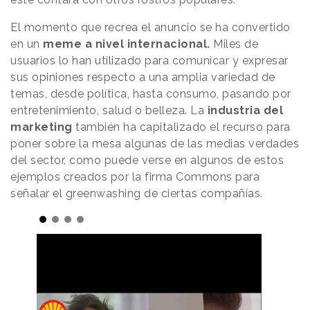
El momento que recrea el anuncio se ha convertido
en un
meme a nivel internacional.
Miles de
usuarios lo han utilizado para comunicar y expresar
sus opiniones respecto a una amplia variedad de
temas, desde política, hasta consumo, pasando por
entretenimiento, salud o belleza. La
industria del
marketing
también ha capitalizado el recurso para
poner sobre la mesa algunas de las medias verdades
del sector, como puede verse en algunos de estos
ejemplos creados por la firma Commons para
señalar el greenwashing de ciertas compañías.