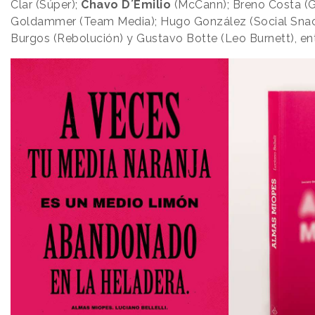
Clar (Súper);
Chavo
D´Emilio
(McCann); Breno Costa (G
Goldammer (Team Media); Hugo González (Social Snac
Burgos (Rebolución) y Gustavo Botte (Leo Burnett), ent