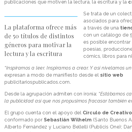
publicaciones que motiven la lectura, la escritura y la
c
Se trata de un colec
asociados para ofrec
La plataforma ofrece más
a través de una
tien
de 50 títulos de distintos
con un catálogo de 50
es posible encontrar
géneros para motivar la
poesías, produccione
lectura y la escritura
cómics, libros para n
“Inspiramos a leer. Inspiramos a crear. Y así nivelamos u
expresan a modo de manifiesto desde el
sitio web
publicitariospublicados.com.
Desde la agrupación admiten con ironía:
“Estábamos ca
la publicidad así que nos propusimos fracasar también en 
El grupo cuenta con el apoyo del
Círculo de Creativ
conformado por
Sebastián
Wilhelm
(Santo Buenos Ai
Alberto Fernández y Luciano Bellelli (Publicis One); D