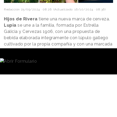
Redacción
25/09/2024 · 08:26
(Actualizado: 16/10/2024 · 08:36)
Hijos de Rivera
tiene una nueva marca de cerveza.
Lupia
se une a la familia, formada por Estrella
Galicia y Cervezas 1906, con una propuesta de
bebida elaborada íntegramente con lúpulo gallego
cultivado por la propia compañía y con una marcada
identidad vinculada al compromiso con los orígenes,
la revitalización agrícola y el impacto positivo. Todo
ello determinante para un posicionamiento que se
está reflejando en su
estrategia de lanzamiento
al mercado y
comunicación.
Lupia se está dando a conocer desde principios de
septiembre con una estrategia de social content
ideada por las
agencias PS21 y Meme
. El objetivo
no es otro que generar notoriedad y consolidar la
personalidad de la marca
con el foco puesto en