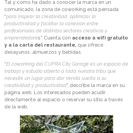
Tal y como ha dado a conocer la marca en un
comunicado, la zona de coworking está pensada
“
para inspirar la creatividad, optimizar la
productividad y facilitar la conexión entre
profesionales de distintos sectores creativos y
emprendedore
s”. Cuenta con
acceso a wifi gratuito
y a la carta del restaurante,
que ofrece
desayunos, almuerzos y bebidas.
“
El coworking del CUPRA City Garage es un espacio de
trabajo y estudio abierto a toda nuestra tribu que
necesite un lugar para dar rienda suelta a su
creatividad y productividad
", describe la marca en su
página web. Los interesados pueden acudir
directamente al espacio o reservar su sitio a través
de la web.