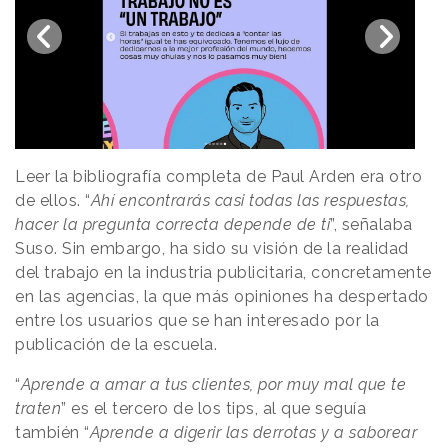
Leer la bibliografía completa de Paul Arden era otro
de ellos. “
Ahí encontrarás casi todas las respuestas,
hacer la pregunta correcta depende de ti
”, señalaba
Suso. Sin embargo, ha sido su visión de la realidad
del trabajo en la industria publicitaria, concretamente
en las agencias, la que más opiniones ha despertado
entre los usuarios que se han interesado por la
publicación de la escuela.
“
Aprende a amar a tus clientes, por muy mal que te
traten
” es el tercero de los tips, al que seguía
también “
Aprende a digerir las derrotas y a saborear