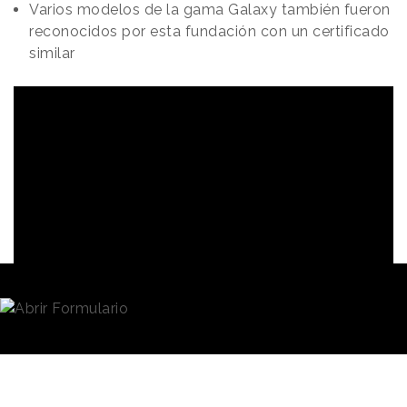
Varios modelos de la gama Galaxy también fueron
reconocidos por esta fundación con un certificado
similar
Redacción
23/06/2021 · 10:39
“Tecnología con propósito”
es la filosofía de
marca de
Samsung
, un posicionamiento con el que