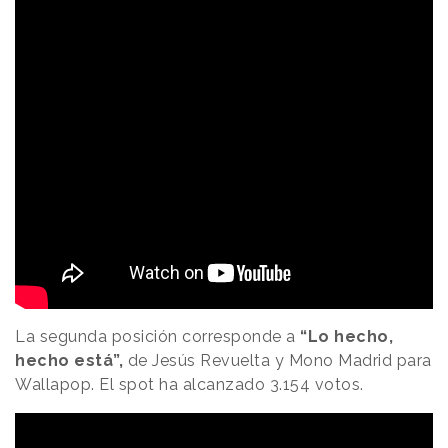
La segunda posición corresponde a
“Lo hecho,
hecho está”,
de Jesús Revuelta y Mono Madrid para
Wallapop. El spot ha alcanzado 3.154 votos.