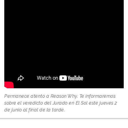
Permanece atento a
Reason
.
Why
. Te informaremos
sobre el veredicto del Jurado en El Sol este jueves 2
de junio al final de la tarde.