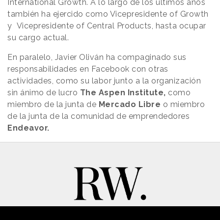
International Growth. A lo largo de los últimos años
también ha ejercido como Vicepresidente of Growth
y Vicepresidente of Central Products, hasta ocupar
su cargo actual.
En paralelo, Javier Oliván ha compaginado sus
responsabilidades en Facebook con otras
actividades, como su labor junto a la organización
sin ánimo de lucro
The Aspen Institute,
como
miembro de la junta de
Mercado Libre
o miembro
de la junta de la comunidad de emprendedores
Endeavor.