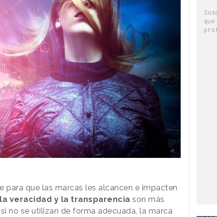
Sus
que
pro
 para que las marcas les alcancen e impacten
 la veracidad y la transparencia
son más
i no se utilizan de forma adecuada, la marca