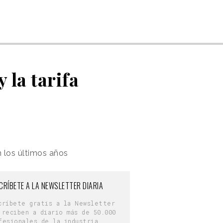
 la tarifa
 los últimos años
CRÍBETE A LA NEWSLETTER DIARIA
críbete gratis a la Newsletter
 reciben a diario más de 50.000
fesionales de la industria.