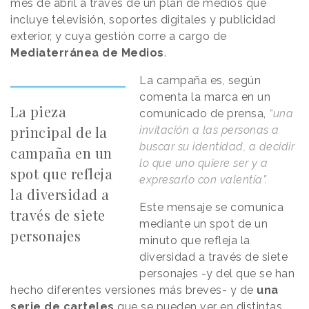
mes de abril a través de un plan de medios que
incluye televisión, soportes digitales y publicidad
exterior, y cuya gestión corre a cargo de
Mediaterránea de Medios
.
La campaña es, según
comenta la marca en un
La pieza
comunicado de prensa,
“una
principal de la
invitación a las personas a
buscar su identidad, a decidir
campaña en un
lo que uno quiere ser y a
spot que refleja
expresarlo con valentía”.
la diversidad a
Este mensaje se comunica
través de siete
mediante un spot de un
personajes
minuto que refleja la
diversidad a través de siete
personajes -y del que se han
hecho diferentes versiones más breves- y de
una
serie de carteles
que se pueden ver en distintas