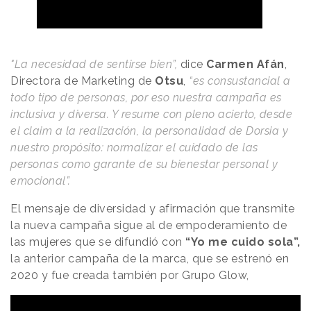
"La necesidad de sentirse bien”,
dice
Carmen Afán
,
Directora de Marketing de
Otsu
,
“es consustancial a
todo tipo de personas, por eso nuestra campaña es
inclusiva y diversa. Y resume con pleno acierto, desde
el claim a la realización, la personalidad de Dorsia y
nuestro propósito: normalizar el cuidado de las
personas como garante de su bienestar personal y
emocional”.
El mensaje de diversidad y afirmación que transmite
la nueva campaña sigue al de empoderamiento de
las mujeres que se difundió con
“Yo me cuido sola”,
la anterior campaña de la marca, que se estrenó en
2020 y fue creada también por Grupo Glow,