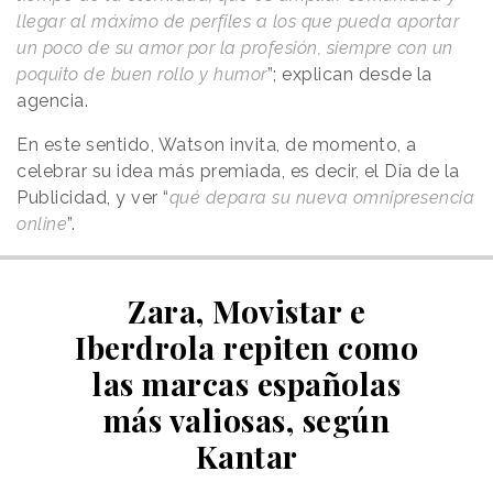
llegar al máximo de perfiles a los que pueda aportar
un poco de su amor por la profesión, siempre con un
poquito de buen rollo y humor
”; explican desde la
agencia.
En este sentido, Watson invita, de momento, a
celebrar su idea más premiada, es decir, el Día de la
Publicidad, y ver “
qué depara su nueva omnipresencia
online
”.
Zara, Movistar e
Iberdrola repiten como
las marcas españolas
más valiosas, según
Kantar