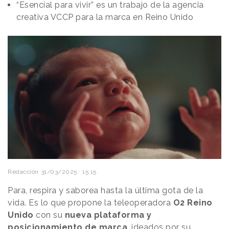
“Esencial para vivir” es un trabajo de la agencia
creativa VCCP para la marca en Reino Unido
Redacción
31/03/2025 · 15:15
Para, respira y saborea hasta la última gota de la
vida. Es lo que propone la teleoperadora
O2
Reino
Unido
con su
nueva plataforma y
posicionamiento
de marca
, ideados por su