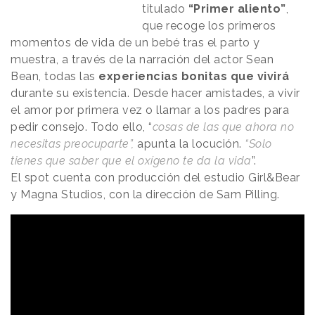
titulado
“Primer aliento”
,
que recoge los primeros
momentos de vida de un bebé tras el parto y
muestra, a través de la narración del actor Sean
Bean, todas las
experiencias bonitas que vivirá
durante su existencia. Desde hacer amistades, a vivir
el amor por primera vez o llamar a los padres para
pedir consejo. Todo ello, “
cosas de las que ahora no
necesitas preocuparte”,
apunta la locución.
“Solo
tienes que saber que el oxígeno te da la vida
”.
El spot cuenta con producción del estudio Girl&Bear
y Magna Studios, con la dirección de Sam Pilling.