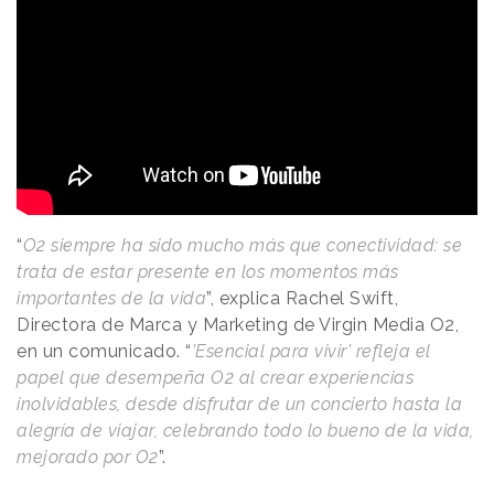
“
O2 siempre ha sido mucho más que conectividad: se
trata de estar presente en los momentos más
importantes de la vida
”, explica Rachel Swift,
Directora de Marca y Marketing de Virgin Media O2,
en un comunicado. “
'Esencial para vivir' refleja el
papel que desempeña O2 al crear experiencias
inolvidables, desde disfrutar de un concierto hasta la
alegría de viajar, celebrando todo lo bueno de la vida,
mejorado por O2
”.