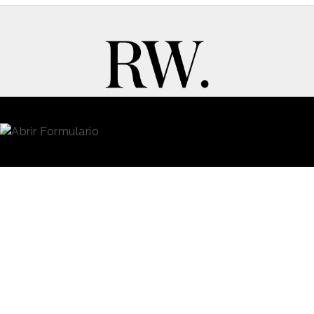
New Business y Publicidad
Contacto
© 2026 Reason Why
Dirección:
Calle Antonio Pirala 29. Madrid, 28017
Teléfono:
91 8057172