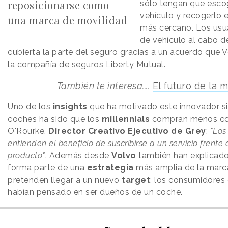
reposicionarse como
sólo tengan que escog
vehículo y recogerlo 
una marca de movilidad
más cercano. Los usu
de vehículo al cabo d
cubierta la parte del seguro gracias a un acuerdo que 
la compañía de seguros Liberty Mutual.
También te interesa....
El futuro de la 
Uno de los
insights
que ha motivado este innovador si
coches ha sido que los
millennials
compran menos co
O'Rourke,
Director Creativo Ejecutivo de Grey
:
"Los
entienden el beneficio de suscribirse a un servicio frente
producto"
. Además desde
Volvo
también han explicad
forma parte de una
estrategia
más amplia de la marc
pretenden llegar a un nuevo
target
: los consumidores
habían pensado en ser dueños de un coche.