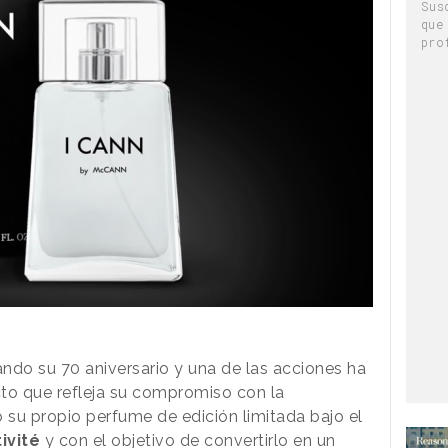
Sus
que
pro
do su 70 aniversario y una de las acciones ha
to que refleja su compromiso con la
 su propio perfume de edición limitada bajo el
ivité
y con el objetivo de convertirlo en un