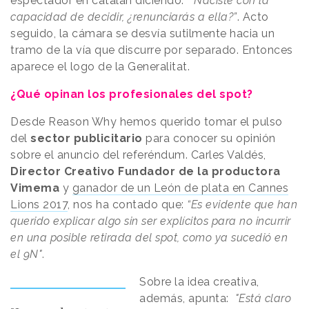
espectador en catalán diciendo:
”Naciste con la
capacidad de decidir, ¿renunciarás a ella?”
. Acto
seguido, la cámara se desvía sutilmente hacia un
tramo de la vía que discurre por separado. Entonces
aparece el logo de la Generalitat.
¿Qué opinan los profesionales del spot?
Desde Reason Why hemos querido tomar el pulso
del
sector publicitario
para conocer su opinión
sobre el anuncio del referéndum. Carles Valdés,
Director Creativo Fundador de la productora
Vimema
y
ganador de un León de plata en Cannes
Lions 2017
, nos ha contado que:
“Es evidente que han
querido explicar algo sin ser explícitos para no incurrir
en una posible retirada del spot, como ya sucedió en
el 9N"
.
Sobre la idea creativa,
además, apunta:
"Está claro