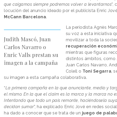
que caigamos siempre podremos volver a levantarnos
”,
locución del anuncio ideado por el publicista Enric Jov
McCann Barcelona
.
La periodista Agnès Mar
su voz a esta iniciativa 
Judith Mascó, Juan
movilizar a toda la soci
Carlos Navarro o
recuperación económ
mientras que figuras rec
Enric Valls prestan su
distintos ámbitos, como
imagen a la campaña
Juan Carlos Navarro, An
Colell o
Toni Segarra
, 
su imagen a esta campaña colaborativa.
“
La primera campaña en la que anunciante, medio y tar
el mismo. En la que el claim es la marca y la marca no ex
Intentando que todo un país remonte, haciéndosela suya
decidan sumar
”, ha explicado Enric Jové en redes social
ha dado a conocer que se trata de un
juego de palab