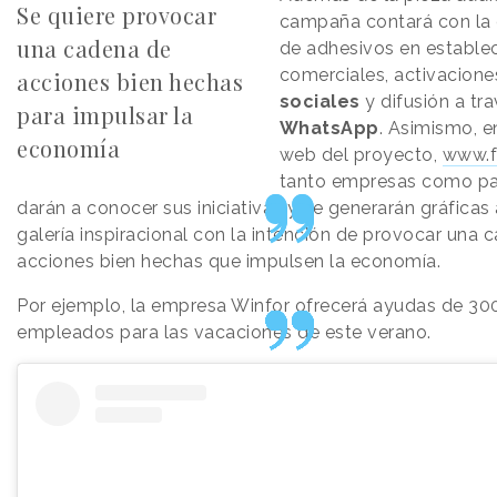
Se quiere provocar
campaña contará con la 
una cadena de
de adhesivos en estable
comerciales, activacion
acciones bien hechas
sociales
y difusión a tr
para impulsar la
WhatsApp
. Asimismo, e
economía
web del proyecto,
www.f
tanto empresas como par
darán a conocer sus iniciativas y se generarán gráfica
galería inspiracional con la intención de provocar una 
acciones bien hechas que impulsen la economía.
Por ejemplo, la empresa Winfor ofrecerá ayudas de 30
empleados para las vacaciones de este verano.