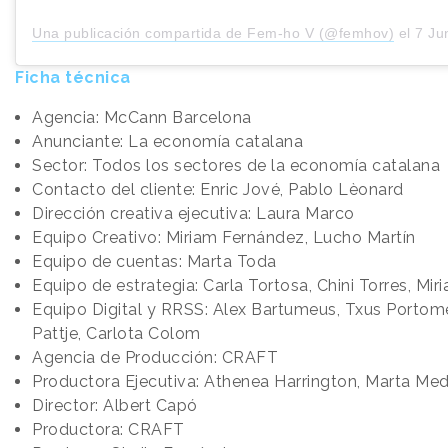
Una publicación compartida de Fem-ho V (@femhov)
el
7 Jun, 
Ficha técnica
Agencia: McCann Barcelona
Anunciante: La economía catalana
Sector: Todos los sectores de la economía catalana
Contacto del cliente: Enric Jové, Pablo Lèonard
Dirección creativa ejecutiva: Laura Marco
Equipo Creativo: Miriam Fernández, Lucho Martín
Equipo de cuentas: Marta Toda
Equipo de estrategia: Carla Tortosa, Chini Torres, Mi
Equipo Digital y RRSS: Alex Bartumeus, Txus Portom
Pattje, Carlota Colom
Agencia de Producción: CRAFT
Productora Ejecutiva: Athenea Harrington, Marta Med
Director: Albert Capó
Productora: CRAFT