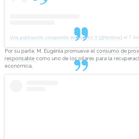
Una publicación compartida de Fem-ho V (@femhov)
el
7 Jun, 
Por su parte, M. Eugénia promueve el
consumo de prox
responsable
como uno de los pilares para la recuperac
económica.