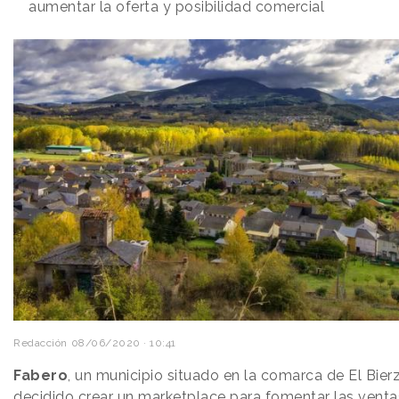
aumentar la oferta y posibilidad comercial
Redacción
08/06/2020 · 10:41
Fabero
, un municipio situado en la comarca de El Bier
decidido crear un marketplace para fomentar las venta