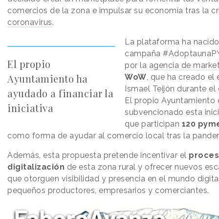
comercios de la zona e impulsar su economía tras la cri
coronavirus
.
La plataforma ha nacido
campaña #AdoptaunaPY
El propio
por la
agencia de marke
Ayuntamiento ha
WoW
, que ha creado e
Ismael Teijón durante el
ayudado a financiar la
El propio Ayuntamiento 
iniciativa
subvencionado esta inicia
que participan
120 pym
como forma de ayudar al comercio local tras la pande
Además, esta propuesta pretende incentivar el
proces
digitalización
de esta zona rural y ofrecer nuevos es
que otorguen visibilidad y presencia en el mundo digital
pequeños productores, empresarios y comerciantes.