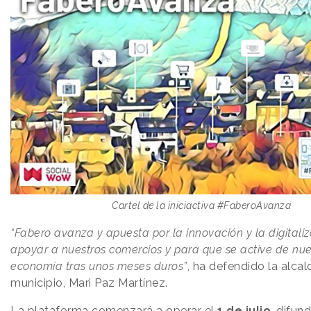
Cartel de la iniciactiva #FaberoAvanza
“Fabero avanza y apuesta por la innovación y la digitali
apoyar a nuestros comercios y para que se active de nue
economía tras unos meses duros”
, ha defendido la alcal
municipio, Mari Paz Martínez.
La plataforma comenzará a operar el
1 de julio
, difun