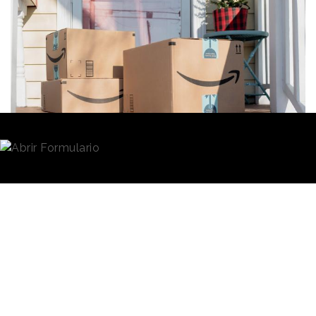
Redacción
22/05/2020 · 09:41
(Actualizado: 06/07/2020 · 12:45)
(*)Actualización: en esta noticia se había indicado
inicialmente que el Prime Day se pospondría a
septiembre, porque así lo comunicó Amazon en un
principio. No obstante, es bastante probable que el
evento finalmente se celebrará en el mes de octubre.
Amazon
ha reprogramado su evento anual de
compras, el
Prime Day
, inicialmente para