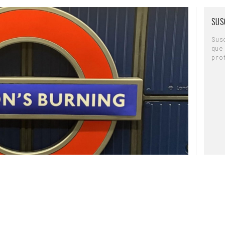
nto a la agencia creativa Scooter y la agencia
tivado en toda la red de cargadores de Jolt en
SUS
elaida.
Sus
que
pro
mupis a la altura de los niños para
 “Toy Story 5”
a a su desodorante recargable con
exterior en las calles de Ámsterdam
ulo eléctrico se conecta, disponemos de un
 distracciones para llegar a él con mensajes que
ntorno
", ha comentado Alex Mclean, Director