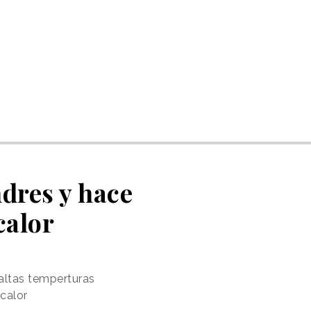
dres y hace
calor
altas temperturas
 calor