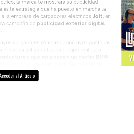
éctrico, la marca te mostrará su publicidad
a es la estrategia que ha puesto en marcha la
o a la empresa de cargadores eléctricos
Jolt,
en
mera campaña de
publicidad exterior digital
s.
cuyos cargadores estilo mupi incluyen pantallas
a iniciativa utiliza datos en tiempo real para
V
 conductores que no poseen un coche BMW
as estaciones de la empresa. Se trata de un
conductores de vehículos eléctricos y, en
Acceder al Artículo
o BMW iX3.
En este sentido, cuando un conductor que
no tiene un BMW conecta su vehículo a un
cargador Jolt, la pantalla del cargador se
llena instantáneamente durante dos
minutos con publicidad de BMW, mientras
que la
aplicación de Jolt muestra
simultáneamente anuncios de vídeo y