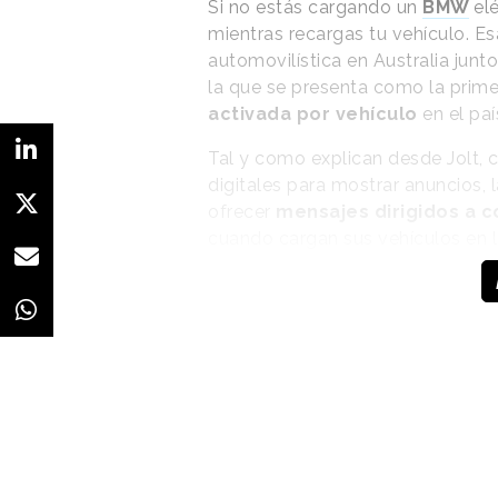
Si no estás cargando un
BMW
el
mientras recargas tu vehículo. Es
automovilística en Australia junt
la que se presenta como la pri
activada por vehículo
en el paí
Tal y como explican desde Jolt, 
digitales para mostrar anuncios, l
ofrecer
mensajes dirigidos a
cuando cargan sus vehículos en l
enfoque pionero para impactar a 
concreto, promocionar el model
La campaña también
contextualiza la
publicidad in-app