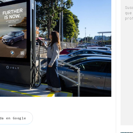
Sus
que
pro
da en Google