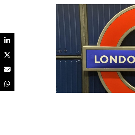
La campaña se ha desarrollado ju
de medios Atomic 212, y se ha ac
Sídney, Melbourne, Brisbane y Ad
NOTICIAS RELACIONADAS
Disney crea 
promocionar
Dove da vid
publicidad 
“
Cuando un conductor de un vehíc
Redacción
29/06/2026 · 10:33
intervalo de tiempo definido y sin
responden dinámicamente a su e