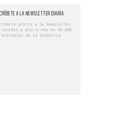
CRÍBETE A LA NEWSLETTER DIARIA
críbete gratis a la Newsletter
 reciben a diario más de 50.000
fesionales de la industria.