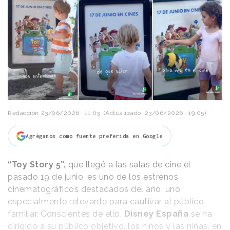
Redacción
23/06/2026 · 11:03
(Actualizado: 23/06/2026 · 19:05)
Agréganos como fuente preferida en Google
“Toy Story 5”,
que llegó a las salas de cine el
pasado 19 de junio, es uno de los estrenos
cinematográficos destacados del año, uno
especialmente relevante para cautivar al público
familiar. Conscientes de ello,
Disney
España
se ha
dirigido a su público objetivo, los niños y las niñas, en