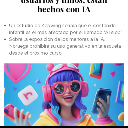
fecha de estreno en cines.
hechos con IA
Los soportes han estado activos por tiempo
limitado.
Un estudio de Kapwing señala que el contenido
infantil es el más afectado por el llamado “AI slop”
Sobre la exposición de los menores a la IA,
Noruega prohibirá su uso generativo en la escuela
desde el próximo curso