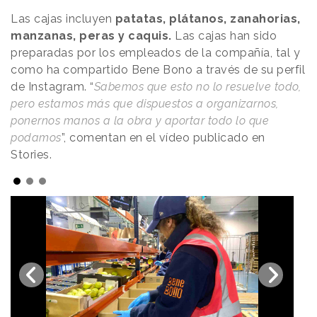
Las cajas incluyen
patatas, plátanos, zanahorias,
manzanas, peras y caquis.
Las cajas han sido
preparadas por los empleados de la compañía, tal y
como ha compartido Bene Bono a través de su perfil
de Instagram. “
Sabemos que esto no lo resuelve todo,
pero estamos más que dispuestos a organizarnos,
ponernos manos a la obra y aportar todo lo que
podamos
”, comentan en el vídeo publicado en
Stories.