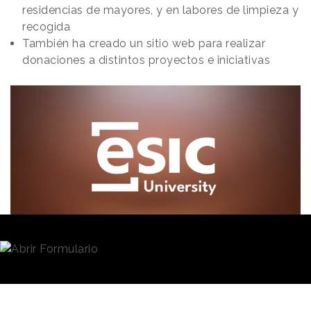
residencias de mayores, y en labores de limpieza y
recogida
También ha creado un sitio web para realizar
donaciones a distintos proyectos e iniciativas
Redacción
06/11/2024 · 16:24
ESIC University
ha puesto en marcha la
campaña