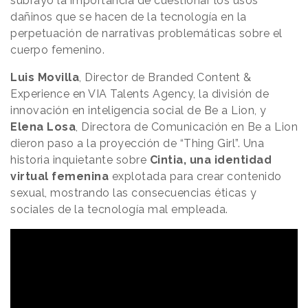
subrayó la importancia de cuestionar los usos
dañinos que se hacen de la tecnología en la
perpetuación de narrativas problemáticas sobre el
cuerpo femenino.
Luis Movilla
, Director de Branded Content &
Experience en VIA Talents Agency, la división de
innovación en inteligencia social de Be a Lion, y
Elena Losa
, Directora de Comunicación en Be a Lion
dieron paso a la proyección de “Thing Girl”. Una
historia inquietante sobre
Cintia, una identidad
virtual femenina
explotada para crear contenido
sexual, mostrando las consecuencias éticas y
sociales de la tecnología mal empleada.