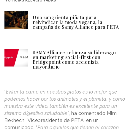
NOTICIAS RELACIONADAS
Una sangrienta piñata para
reivindicar la moda vegana, la
campaña de Samy Alliance para PETA
SAMY Alliance refuerza su liderazgo
en marketing social-first con
Bridgepoint como accionista
mayoritario
"
Evitar la carne en nuestros platos es lo mejor que
podemos hacer por los animales y el planeta, y como
muestra este video, también es excelente para un
sistema digestivo saludable"
, ha comentado Mimi
Bekhechi, Vicepresidenta de PETA, en un
comunicado. "
Para aquellos que tienen el corazón