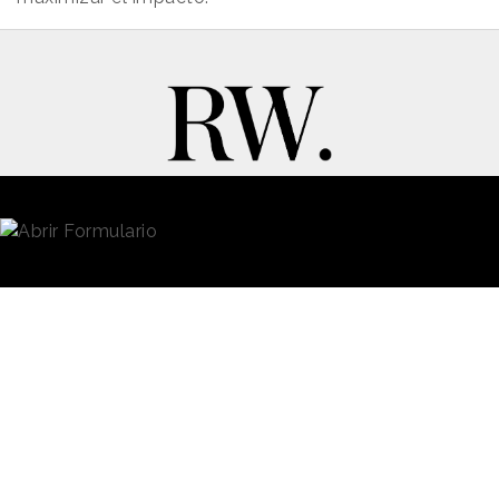
New Business y Publicidad
Contacto
© 2026 Reason Why
Dirección:
Calle Antonio Pirala 29. Madrid, 28017
Teléfono:
91 8057172