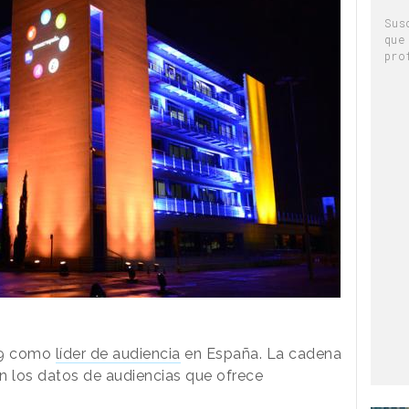
Sus
que
pro
19 como
líder de audiencia
en España. La cadena
n los datos de audiencias que ofrece