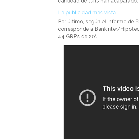
cantidad de tuits han acaparado.
La publicidad más vista
Por último, según el informe de 
corresponde a Bankinter/Hipoteca
44 GRP’s de 20“.