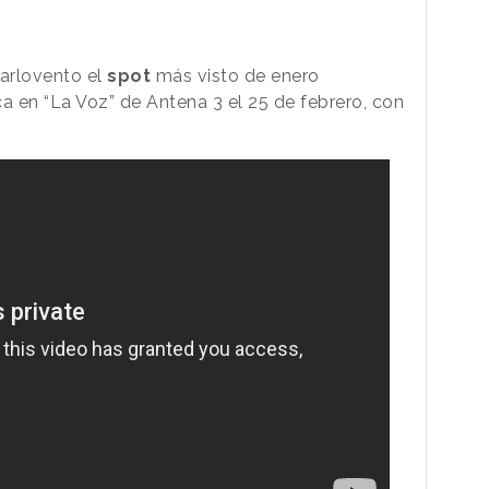
Barlovento el
spot
más visto de enero
 en “La Voz” de Antena 3 el 25 de febrero, con