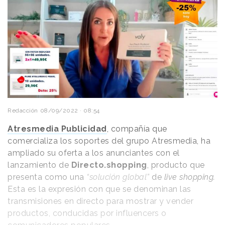
Redacción
08/09/2022 · 08:54
Atresmedia Publicidad
, compañía que
comercializa los soportes del grupo Atresmedia, ha
ampliado su oferta a los anunciantes con el
lanzamiento de
Directo.shopping
, producto que
presenta como una
“solución global”
de
live shopping.
Esta es la expresión con que se denominan las
transmisiones en directo para mostrar y vender
productos, conducidas por influencers o