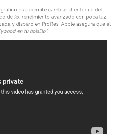
gráfico que permite cambiar el enfoque del
ico de 3x, rendimiento avanzado con poca luz,
zada y disparo en ProRes, Apple asegura que el
lywood en tu bolsillo".