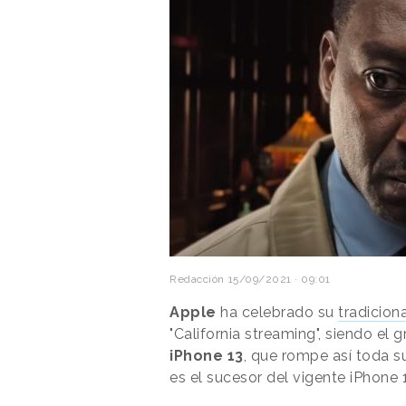
Redacción
15/09/2021 · 09:01
Apple
ha celebrado su
tradicion
"California streaming", siendo el
iPhone 13
, que rompe así toda s
es el sucesor del vigente iPhone 