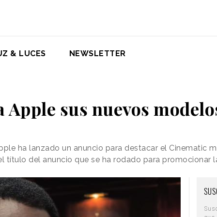
UZ & LUCES
NEWSLETTER
a Apple sus nuevos modelo
 Apple ha lanzado un anuncio para destacar el Cinematic 
el título del anuncio que se ha rodado para promocionar 
SUS
Sus
que