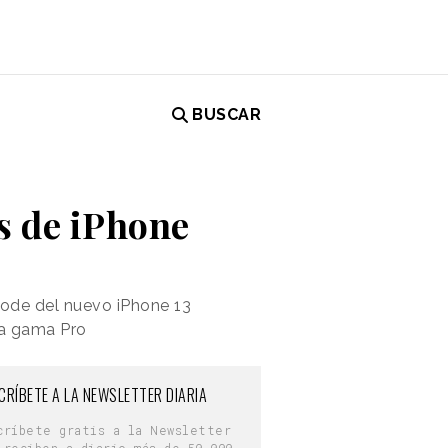
BUSCAR
s de iPhone
mode del nuevo iPhone 13
la gama Pro
CRÍBETE A LA NEWSLETTER DIARIA
críbete gratis a la Newsletter
 reciben a diario más de 50.000