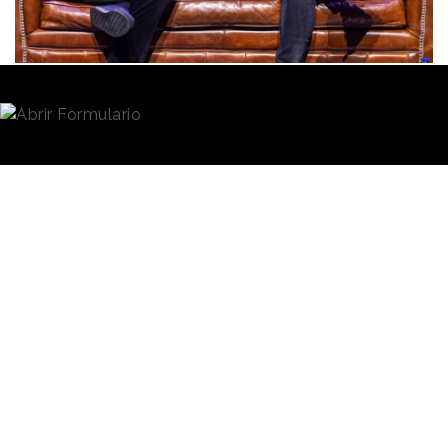
Redacción
05/03/2024 · 08:03
(Actualizado: 02/05/2024 · 13:11)
Empezaron hablando de la fragmentación de las
audiencias, para terminar hablando también sobre
ello. Como si fuera un círculo. Y es que entre una
charla que mantuvieron los publicistas
Toni Segarra
y
Risto Mejide
en 2012 en el marco de Branducers -
foro organizado por la
Branded Content
Marketing Association (BCMA)
-
y la que
protagonizaron el pasado 28 de febrero, parece no
haber cambiado nada. O ha cambiado todo, según
como se mire.
Aquella conversación, acontecida en un incipiente
panorama de las redes sociales, concluyó con la
necesidad de construir audiencias propias
en