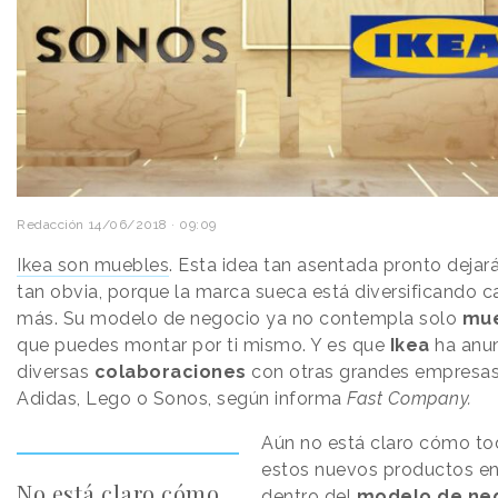
Redacción
14/06/2018 · 09:09
Ikea son muebles
. Esta idea tan asentada pronto dejará
tan obvia, porque la marca sueca está diversificando 
más. Su modelo de negocio ya no contempla solo
mu
que puedes montar por ti mismo. Y es que
Ikea
ha anu
diversas
colaboraciones
con otras grandes empresa
Adidas, Lego o Sonos, según informa
Fast Company.
Aún no está claro cómo t
estos nuevos productos en
No está claro cómo
dentro del
modelo de ne