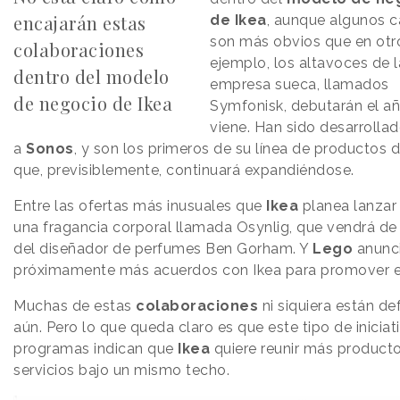
encajarán estas
de Ikea
, aunque algunos 
son más obvios que en otro
colaboraciones
ejemplo, los altavoces de l
dentro del modelo
empresa sueca, llamados
de negocio de Ikea
Symfonisk, debutarán el a
viene. Han sido desarrollad
a
Sonos
, y son los primeros de su línea de productos 
que, previsiblemente, continuará expandiéndose.
Entre las ofertas más inusuales que
Ikea
planea lanzar
una fragancia corporal llamada Osynlig, que vendrá de
del diseñador de perfumes Ben Gorham. Y
Lego
anunc
próximamente más acuerdos con Ikea para promover el
Muchas de estas
colaboraciones
ni siquiera están de
aún. Pero lo que queda claro es que este tipo de iniciat
programas indican que
Ikea
quiere reunir más product
servicios bajo un mismo techo.