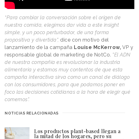
“Para cambiar la conversación sobre el origen de
nuestra comida, elegimos dar vida a este insight
simple, y un poco perturbador, de una forma
propositiva y divertida",
dice con motivo del
lanzamiento de la campaña
Louise McKerrow,
VP y
responsable global de marketing de NotCo.
"El ADN
de nuestra compañía es revolucionar la industria
alimentaria y estamos muy contentos de que esta
campaña interactiva sirva como un canal de diálogo
con los consumidores, para que podamos poner en
foco las decisiones cotidianas a la hora de elegir qué
comemos”.
NOTICIAS RELACIONADAS
Los productos plant-based llegan a
la mitad de los hogares, pero su