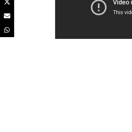
Soledad_desde Argentina
13/12/2018 · 13:1
La empresa de
telefonía móvil
“Roaming incluido para todos”, e
temporada.
Bajo el claim "Navegá como si est
comunicaciones anteriores de la
un lenguaje moderno, destinado 