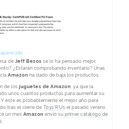
saparecido
esa de
Jeff Bezos
se lo ha pensado mejor.
onto? ¿Estarán comprobando inventario? Unas
icia
Amazon
ha dado de baja los productos.
in de los
juguetes de Amazon
, ya que la
do unos cuantos productos para aumentar su
 Y este es probablemente el mejor año para
o tras el cierre de
Toys'R'Us
el pasado verano
ace un mes
Amazon
envió su
primer catálogo de
s.