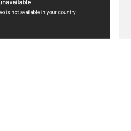
4
 Claro
presentó su campaña de verano
n la que promociona su oferta de planes para la
uvieras acá", el spot mantiene la estética de las
marca
, característica por un ritmo dinámico y
especialmente a un público joven.