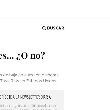
BUSCAR
tes… ¿O no?
 de baja en cuestión de horas
e Toys R Us en Estados Unidos
CRÍBETE A LA NEWSLETTER DIARIA
críbete gratis a la Newsletter
 reciben a diario más de 50.000