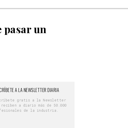
 pasar un
CRÍBETE A LA NEWSLETTER DIARIA
críbete gratis a la Newsletter
 reciben a diario más de 50.000
fesionales de la industria.