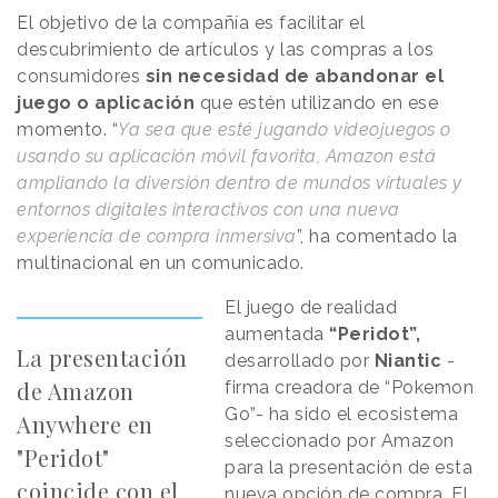
El objetivo de la compañía es facilitar el
descubrimiento de artículos y las compras a los
consumidores
sin necesidad de abandonar el
juego o aplicación
que estén utilizando en ese
momento. “
Ya sea que esté jugando videojuegos o
usando su aplicación móvil favorita, Amazon está
ampliando la diversión dentro de mundos virtuales y
entornos digitales interactivos con una nueva
experiencia de compra inmersiva
”, ha comentado la
multinacional en un comunicado.
El juego de realidad
aumentada
“Peridot”,
La presentación
desarrollado por
Niantic
-
de Amazon
firma creadora de “Pokemon
Go”- ha sido el ecosistema
Anywhere en
seleccionado por Amazon
"Peridot"
para la presentación de esta
coincide con el
nueva opción de compra. El