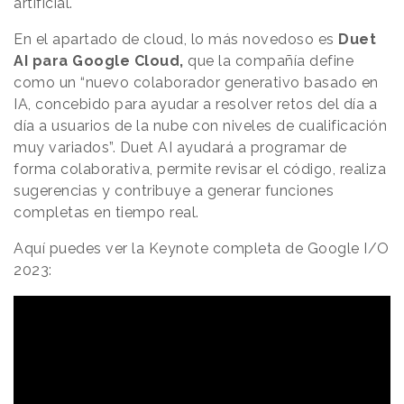
artificial.
En el apartado de cloud, lo más novedoso es
Duet
AI para Google Cloud,
que la compañía define
como un “nuevo colaborador generativo basado en
IA, concebido para ayudar a resolver retos del día a
día a usuarios de la nube con niveles de cualificación
muy variados”. Duet AI ayudará a programar de
forma colaborativa, permite revisar el código, realiza
sugerencias y contribuye a generar funciones
completas en tiempo real.
Aquí puedes ver la Keynote completa de Google I/O
2023: