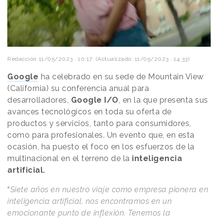
Redacción
11/05/2023 · 10:17
(Actualizado: 11/05/2023 · 14:33)
Google
ha celebrado en su sede de Mountain View
(California) su conferencia anual para
desarrolladores,
Google I/O
, en la que presenta sus
avances tecnológicos en toda su oferta de
productos y servicios, tanto para consumidores,
como para profesionales. Un evento que, en esta
ocasión, ha puesto el foco en los esfuerzos de la
multinacional en el terreno de la
inteligencia
artificial.
“
Siete años en nuestro viaje como empresa pionera en
inteligencia artificial, nos encontramos en un
emocionante punto de inflexión. Tenemos la