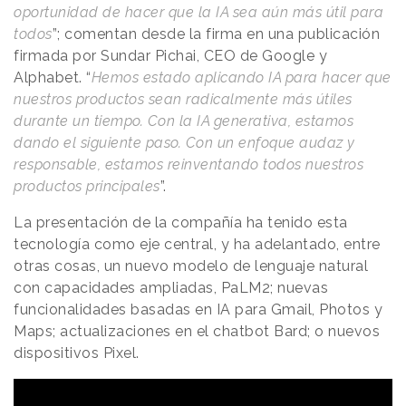
oportunidad de hacer que la IA sea aún más útil para
todos
”; comentan desde la firma en una publicación
firmada por Sundar Pichai, CEO de Google y
Alphabet. “
Hemos estado aplicando IA para hacer que
nuestros productos sean radicalmente más útiles
durante un tiempo. Con la IA generativa, estamos
dando el siguiente paso. Con un enfoque audaz y
responsable, estamos reinventando todos nuestros
productos principales
”.
La presentación de la compañía ha tenido esta
tecnología como eje central, y ha adelantado, entre
otras cosas, un nuevo modelo de lenguaje natural
con capacidades ampliadas, PaLM2; nuevas
funcionalidades basadas en IA para Gmail, Photos y
Maps; actualizaciones en el chatbot Bard; o nuevos
dispositivos Pixel.