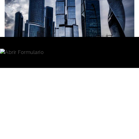
Redacción
09/03/2023 · 09:01
La
incertidumbre que envuelve la economía
mundial
desde que hace poco más de un año Rusia
invadió Ucrania no ha hecho que las empresas hayan
perdido el interés por hacer crecer sus marcas y, en
consecuencia, hayan dejado de invertir en marketing,
comunicación y publicidad.
Ese impulso inversor, unido al interés por la
transformación digital, por los datos y por el
comercio han tenido como consecuencia un buen