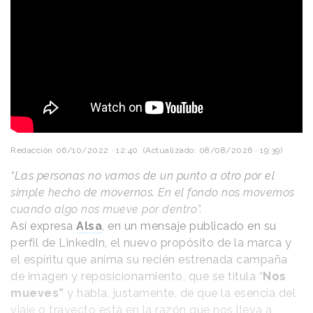
Redacción
06/10/2022 · 12:40
(Actualizado: 08/08/2026 · 19:39)
“Las personas no vamos de un punto a otro por el
simple hecho de movernos. En el fondo nos movemos
cuando algo nos mueve por dentro”.
Así expresa
Alsa
, en un mensaje publicado en su
perfil de LinkedIn, el nuevo propósito de la marca y
el espíritu que anima su recién estrenada campaña
de imagen y reposicionamiento, que se titula “
Nos
mueves”
y habla, justamente, de que la esencia del
viaje o trayecto está en la razón que nos lleva a