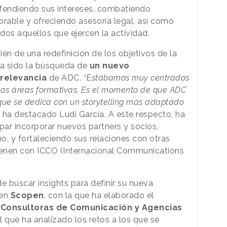
fendiendo sus intereses, combatiendo
orable y ofreciendo asesoría legal, así como
dos aquellos que ejercen la actividad.
én de una redefinición de los objetivos de la
 ha sido la búsqueda de
un nuevo
relevancia
de ADC. “E
stábamos muy centrados
las áreas formativas. Es el momento de que ADC
que se dedica con un storytelling más adaptado
”, ha destacado Ludi García. A este respecto, ha
ar incorporar nuevos partners y socios,
, y fortaleciendo sus relaciones con otras
ienen con ICCO (Internacional Communications
e buscar insights para definir su nueva
 en
Scopen
, con la que ha elaborado el
s Consultoras de Comunicación y Agencias
el que ha analizado los retos a los que se