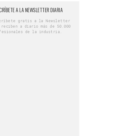
CRÍBETE A LA NEWSLETTER DIARIA
críbete gratis a la Newsletter
 reciben a diario más de 50.000
fesionales de la industria.