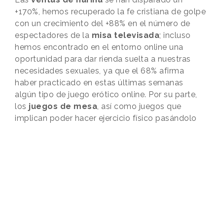
+170%, hemos recuperado la fe cristiana de golpe
con un crecimiento del +88% en el número de
espectadores de la
misa televisada
; incluso
hemos encontrado en el entorno online una
oportunidad para dar rienda suelta a nuestras
necesidades sexuales, ya que el 68% afirma
haber practicado en estas últimas semanas
algún tipo de juego erótico online. Por su parte,
los
juegos de mesa
, así como juegos que
implican poder hacer ejercicio físico pasándolo
bien, crecen exponencialmente. Un ejemplo de
ello es el incremento del +327% en las ventas de
Monopoly desde el inicio del confinamiento.
A continuación, podemos observar el interés de
búsqueda en torno a estas cuestiones en la
siguiente galería de imágenes, que recoge los
datos ofrecidos por Google Trends: