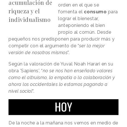
acumulación de
orden en el que se
riqueza y el
fomenta el
consumo
para
individualismo
lograr el bienestar,
anteponiendo el bien
propio al común. Desde
pequeños nos predisponen para producir más y
competir con el argumento de “
ser la mejor
versión de nosotros mismos
”.
Según la valoración de Yuval Noah Harari en su
obra 'Sapiens', “
no se nos han enseñado valores
como el altruismo, la empatía o la colaboración y
ahora los occidentales lo estamos pagando a
nivel social
”.
De la noche a la mañana nos vemos en medio de