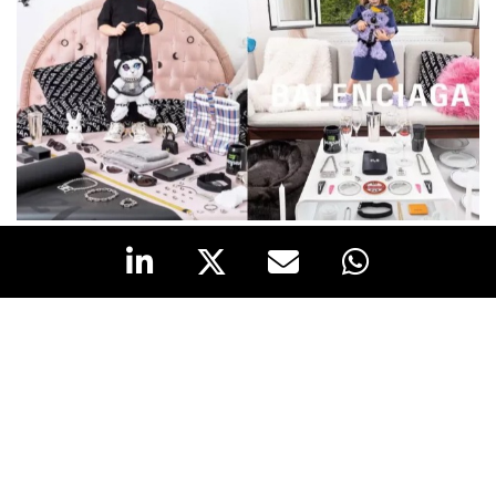
Redacción
20/02/2023 · 12:50
El
escándalo publicitario
que protagonizó
Balenciaga
el pasado otoño, cuando una de sus
campañas fue acusada de hacer apología de la
pornografía infantil, sigue teniendo consecuencias.
Kering
, grupo propietario de la firma de moda, ha
anunciado que creará una
dirección de marca
,
puesto cuyo titular se encargará de que las
campañas de publicidad de las firmas del grupo no