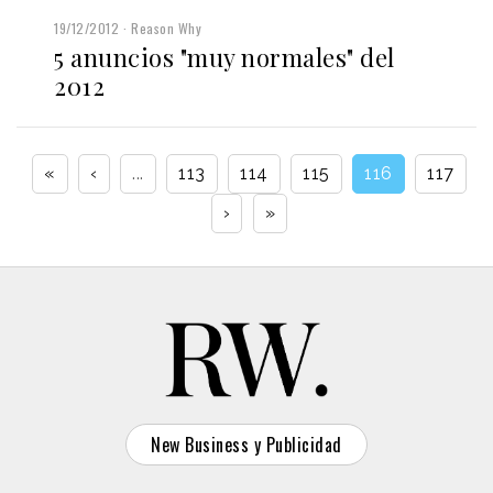
19/12/2012
Reason Why
5 anuncios "muy normales" del
2012
«
‹
...
113
114
115
116
117
›
»
New Business y Publicidad