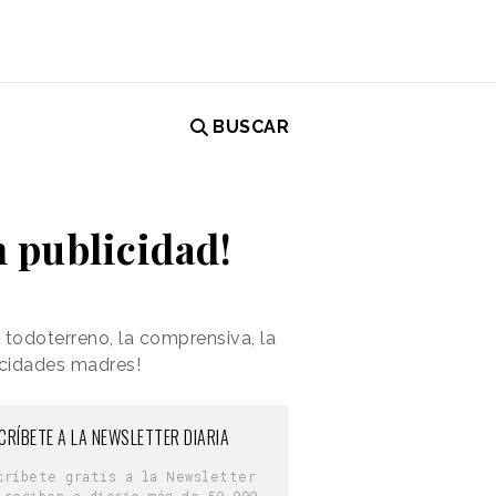
BUSCAR
 publicidad!
 todoterreno, la comprensiva, la
elicidades madres!
CRÍBETE A LA NEWSLETTER DIARIA
críbete gratis a la Newsletter
 reciben a diario más de 50.000