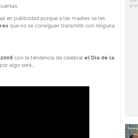
cuantas.
pro
al en publicidad porque a las madres se les
res
que no se consiguen transmitir con ninguna
 2006
con la tendencia de celebrar
el Día de la
or algo será...