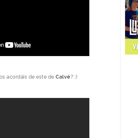
V
¿os acordáis de este de
Calvé
? ;)