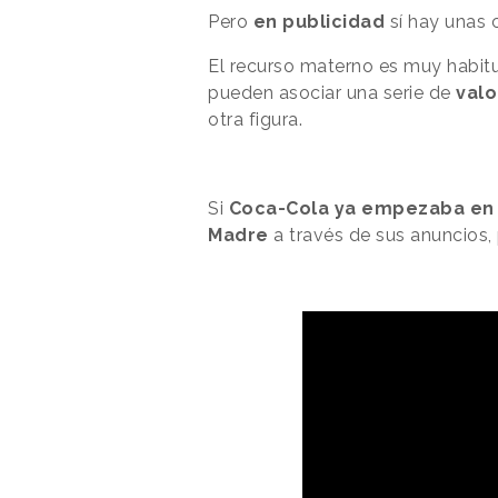
Pero
en publicidad
sí hay unas 
El recurso materno es muy habitu
pueden asociar una serie de
valo
otra figura.
Si
Coca-Cola ya empezaba en
Madre
a través de sus anuncios, p