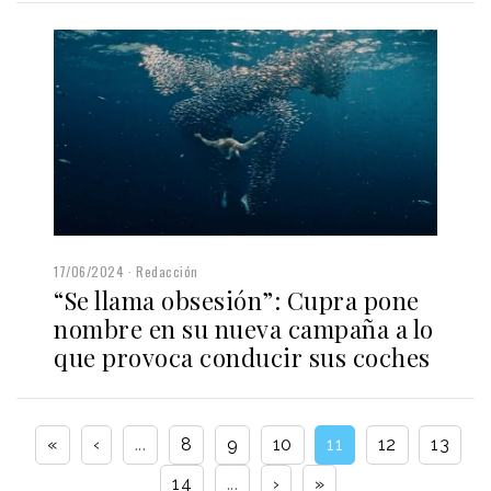
17/06/2024
Redacción
“Se llama obsesión”: Cupra pone
nombre en su nueva campaña a lo
que provoca conducir sus coches
«
‹
...
8
9
10
11
12
13
14
...
›
»