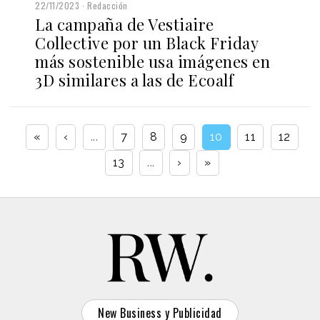
22/11/2023
Redacción
La campaña de Vestiaire
Collective por un Black Friday
más sostenible usa imágenes en
3D similares a las de Ecoalf
«
‹
...
7
8
9
10
11
12
13
...
›
»
New Business y Publicidad