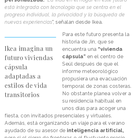
está integrada con tecnología que se centra en el
progreso individual, la privacidad y la búsqueda de
nuevas experiencias
", señalan desde Ikea.
Para este futuro presenta la
historia de Jin, que se
Ikea imagina un
encuentra una
“vivienda
futuro viviendas
cápsula”
en el centro de
Seúl después de que el
cápsula
informe meteorológico
adaptadas a
propusiera una evacuación
estilos de vida
temporal de zonas costeras.
transitorios
No obstante planea volver a
su residencia habitual en
unos días para acoger una
fiesta, con invitados presenciales y virtuales.
Además, está organizando un viaje para el verano
ayudado de su asesor de
inteligencia artificial,
pero si el cierre de fronteras o el fluctuante precio