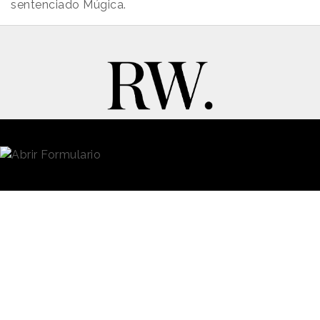
sentenciado Múgica.
New Business y Publicidad
Contacto
© 2026 Reason Why
Dirección:
Calle Antonio Pirala 29. Madrid, 28017