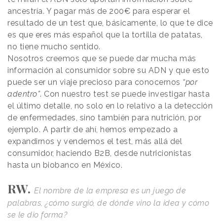
ancestría. Y pagar más de 200€ para esperar el
resultado de un test que, básicamente, lo que te dice
es que eres más español que la tortilla de patatas,
no tiene mucho sentido.
Nosotros creemos que se puede dar mucha más
información al consumidor sobre su ADN y que esto
puede ser un viaje precioso para conocernos
“por
adentro”
. Con nuestro test se puede investigar hasta
el último detalle, no solo en lo relativo a la detección
de enfermedades, sino también para nutrición, por
ejemplo. A partir de ahí, hemos empezado a
expandirnos y vendemos el test, más allá del
consumidor, haciendo B2B, desde nutricionistas
hasta un biobanco en México.
RW.
El nombre de la empresa es un juego de
palabras, ¿cómo surgió, de dónde vino la idea y cómo
se le dio forma?