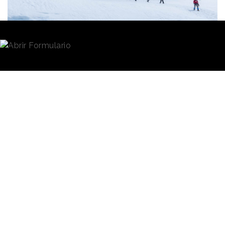
Redacción
10/01/2024 · 07:51
Los consumidores pioneros o
early adopters
solo
representan el 13,5% del mercado de un producto o
servicio, pero
tener éxito entre ellos
resulta
fundamental para dar el deseado salto sobre
el
abismo que separa el mercado inicial del
mercado
mainstream
,
que es donde se encuentran
la mayor parte de los consumidores y donde se
generará la porción más elevada de los ingresos,
Un buen conocimiento de quiénes son los
early
adopters
y de
las motivaciones que los empujan
se antoja como herramienta muy importante para