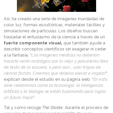
Así, ha creado una serie de imágenes inundadas de
color, luz, formas escultóricas, materiales táctiles y
simulaciones de partículas. Los diseños buscan
trasladar el entusiasmo de la ciencia a través de un
fuerte componente visual,
que también ayude a
describir conceptos científicos sin exagerar ni ceder
a la fantasía. “
Las imágenes médicas no deberían
hacerte sentir nostálgico por tu viejo y polvoriento libro
de texto de la escuela, o peor aún... usar tropos de
ciencia ficción. Creemos que debería elevar e inspirar
”;
explican desde el estudio en su página web. “
En esta
serie celebramos cómo la tecnología, la inteligencia
artificial y la biología se están fusionando para lograr
un futuro mejor
”.
Tal y como recoge
The Stable
, durante el proceso de