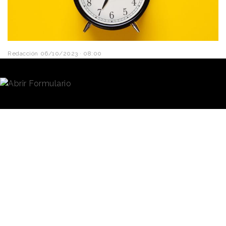
Redacción
06/10/2023 · 08:00
Los efectos de la tecnología
en la eficiencia y la
productividad en el
trabajo
, unidos a la creciente
preocupación por el bienestar mental de los
trabajadores, han generado en los últimos años una
intensa reflexión sobre la posibilidad de reducir la
jornada laboral.
La semana de cuatro días
se ha
planteado como el gran objetivo deseable en torno
a esta cuestión, y ya algunas empresas la han
llevado a la práctica, aparentemente con éxito. Pero,
cuando los cuatro días de trabajo son aún un
experimento, se ha puesto sobre la mesa
la semana
laboral de 3,5 días
.
Lo ha hecho
Jamie Dimon
,